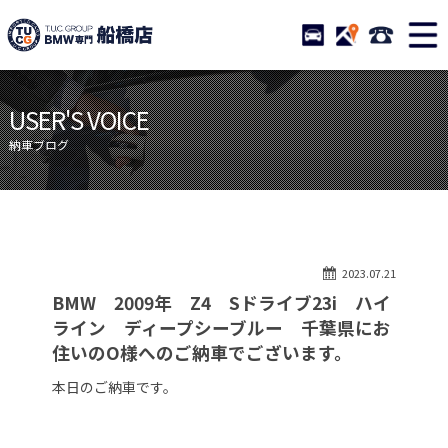
TUCグループ BMW専門 船橋
STOCK
ACCESS
047-460-
ニュース
在庫リスト
USER'S VOICE
目玉車両一覧
店舗紹介
納車ブログ
保証＆サービス
アクセスマップ
全国納車
お問い合わせ
特別作業について
オーダーサービス
2023.07.21
買取無料査定
自動車保険
BMW 2009年 Z4 Sドライブ23i ハイ
TUCとは？
リクルート
ライン ディープシーブルー 千葉県にお
住いのO様へのご納車でございます。
納車blog
スタッフblog
本日のご納車です。
会社概要