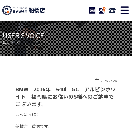
TUCグループ BMW専門 船橋
STOCK
ACCESS
047-460-
ニュース
在庫リスト
USER'S VOICE
目玉車両一覧
店舗紹介
納車ブログ
保証＆サービス
アクセスマップ
全国納車
お問い合わせ
特別作業について
オーダーサービス
2023.07.26
買取無料査定
自動車保険
BMW 2016年 640i GC アルピンホワ
TUCとは？
リクルート
イト 福岡県にお住いのS様へのご納車で
ございます。
納車blog
スタッフblog
こんにちは！
会社概要
船橋店 重信です。