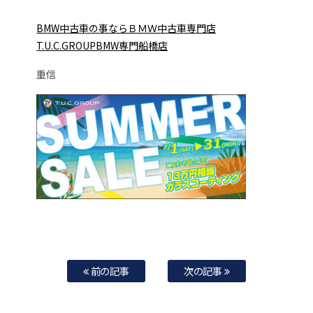
BMW中古車の事ならＢＭＷ中古車専門店
T.U.C.GROUPBMW専門船橋店
重信
前の記事
次の記事