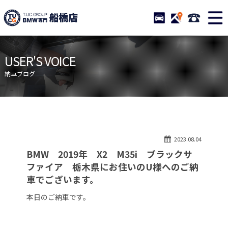
TUCグループ BMW専門 船橋
STOCK
ACCESS
047-460-
ニュース
在庫リスト
USER'S VOICE
目玉車両一覧
店舗紹介
納車ブログ
保証＆サービス
アクセスマップ
全国納車
お問い合わせ
特別作業について
オーダーサービス
2023.08.04
買取無料査定
自動車保険
BMW 2019年 X2 M35i ブラックサ
TUCとは？
リクルート
ファイア 栃木県にお住いのU様へのご納
車でございます。
納車blog
スタッフblog
本日のご納車です。
会社概要