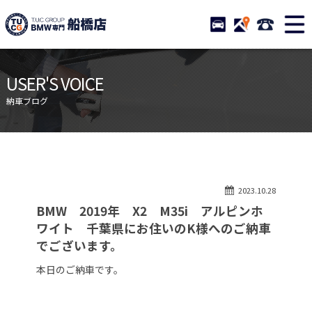
TUCグループ BMW専門 船橋
STOCK
ACCESS
047-460-
ニュース
在庫リスト
USER'S VOICE
目玉車両一覧
店舗紹介
納車ブログ
保証＆サービス
アクセスマップ
全国納車
お問い合わせ
特別作業について
オーダーサービス
2023.10.28
買取無料査定
自動車保険
BMW 2019年 X2 M35i アルピンホ
TUCとは？
リクルート
ワイト 千葉県にお住いのK様へのご納車
でございます。
納車blog
スタッフblog
本日のご納車です。
会社概要