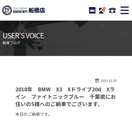
TUCグループ BMW専門 船橋
STOCK
ACCESS
047-460-
ニュース
在庫リスト
USER'S VOICE
目玉車両一覧
店舗紹介
納車ブログ
保証＆サービス
アクセスマップ
全国納車
お問い合わせ
特別作業について
オーダーサービス
2023.12.23
買取無料査定
自動車保険
2018年 BMW X3 Xドライブ20d Xラ
TUCとは？
リクルート
イン ファイトニックブルー 千葉県にお
住いのS様へのご納車でございます。
納車blog
スタッフblog
本日のご納車です。
会社概要