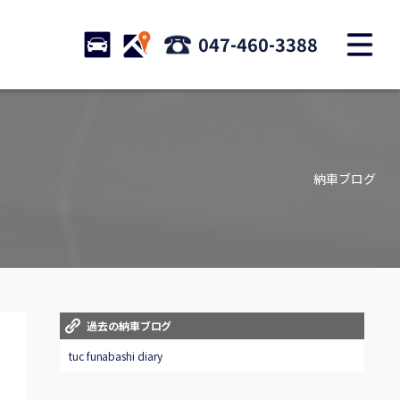
M
STOCK
ACCESS
047-460-3388
店舗紹介
Shop information
納車ブログ
お問い合わせ
Contact us
自動車保険
Car insurance
スタッフblog
過去の納車ブログ
Staff blog
tuc funabashi diary