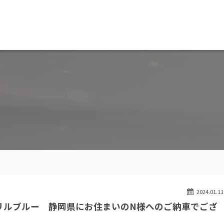
MW専門 船橋店
スト
目玉車両一覧
Features Stock list
スマップ
全国納車
ap
Delivery service
ーサービス
買取無料査定
ice
Trade in
ート
納車blog
User's voice
2024.01.11
ストリルブルー 静岡県にお住まいのN様へのご納車でござ