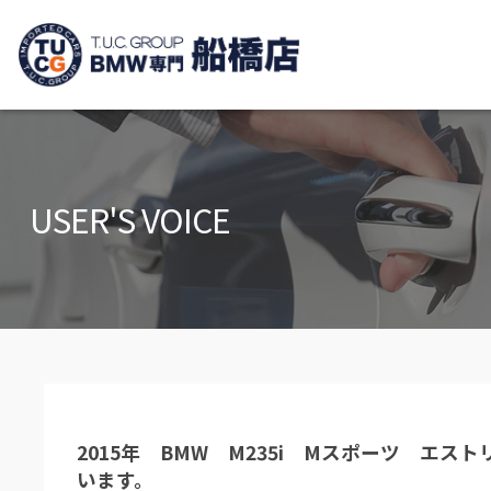
TUCグループ B
ニュース
在庫リ
News and Topics
Stock list
USER'S VOICE
保証＆サービス
アクセ
Warranty and Serivce
Access m
特別作業について
オーダ
Special service
Order serv
TUCとは？
リクル
What's TUC
Recruit
2015年 BMW M235i Mスポーツ エ
会社概要
います。
Company