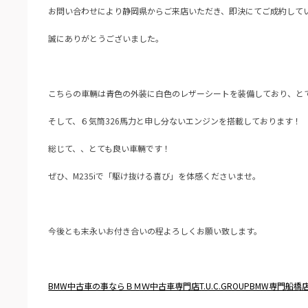
お問い合わせにより静岡県からご来店いただき、即決にてご成約して
誠にありがとうございました。
こちらの車輛は青色の外装に白色のレザーシートを装備しており、と
そして、６気筒326馬力と申し分ないエンジンを搭載しております！
総じて、、とても良い車輛です！
ぜひ、M235iで「駆け抜ける喜び」を体感くださいませ。
今後とも末永いお付き合いの程よろしくお願い致します。
BMW中古車の事ならＢＭＷ中古車専門店T.U.C.GROUPBMW専門船橋