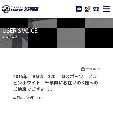
TUCグループ BMW専門 船橋
STOCK
ACCESS
047-460-
ニュース
在庫リスト
USER'S VOICE
目玉車両一覧
店舗紹介
納車ブログ
保証＆サービス
アクセスマップ
全国納車
お問い合わせ
特別作業について
オーダーサービス
2024.02.18
買取無料査定
自動車保険
2015年 BMW 320i Mスポーツ アル
TUCとは？
リクルート
ピンホワイト 千葉県にお住いのK様への
ご納車でございます。
納車blog
スタッフblog
本日のご納車です。
会社概要