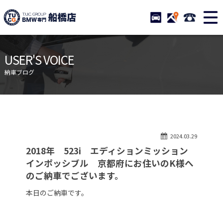
TUCグループ BMW専門 船橋
STOCK
ACCESS
047-460-
ニュース
在庫リスト
USER'S VOICE
目玉車両一覧
店舗紹介
納車ブログ
保証＆サービス
アクセスマップ
全国納車
お問い合わせ
特別作業について
オーダーサービス
2024.03.29
買取無料査定
自動車保険
2018年 523i エディションミッション
TUCとは？
リクルート
インポッシブル 京都府にお住いのK様へ
のご納車でございます。
納車blog
スタッフblog
本日のご納車です。
会社概要