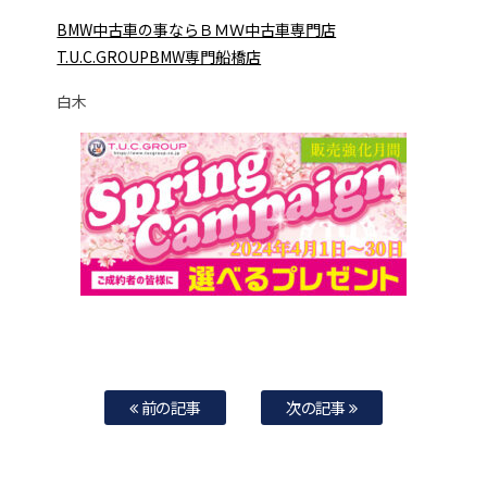
BMW中古車の事ならＢＭＷ中古車専門店
T.U.C.GROUPBMW専門船橋店
白木
前の記事
次の記事