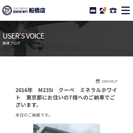
TUCグループ BMW専門 船橋
STOCK
ACCESS
047-460-
ニュース
在庫リスト
USER'S VOICE
目玉車両一覧
店舗紹介
納車ブログ
保証＆サービス
アクセスマップ
全国納車
お問い合わせ
特別作業について
オーダーサービス
2024.04.27
買取無料査定
自動車保険
2016年 M235i クーペ ミネラルホワイ
TUCとは？
リクルート
ト 東京都にお住いのT様へのご納車でご
ざいます。
納車blog
スタッフblog
本日のご納車です。
会社概要