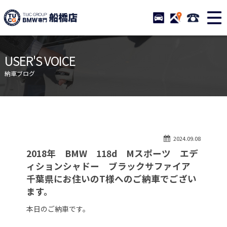
TUCグループ BMW専門 船橋
STOCK
ACCESS
047-460-
ニュース
在庫リスト
USER'S VOICE
目玉車両一覧
店舗紹介
納車ブログ
保証＆サービス
アクセスマップ
全国納車
お問い合わせ
特別作業について
オーダーサービス
2024.09.08
買取無料査定
自動車保険
2018年 BMW 118d Mスポーツ エデ
TUCとは？
リクルート
ィションシャドー ブラックサファイア
千葉県にお住いのT様へのご納車でござい
納車blog
スタッフblog
ます。
会社概要
本日のご納車です。