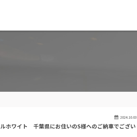
MW専門 船橋店
スト
目玉車両一覧
Features Stock list
スマップ
全国納車
ap
Delivery service
ーサービス
買取無料査定
ice
Trade in
ート
納車blog
User's voice
2024.10.03
ミネラルホワイト 千葉県にお住いのS様へのご納車でござい