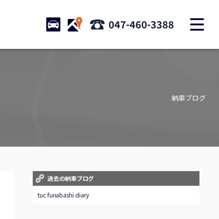
M
STOCK
ACCESS
047-460-3388
店舗紹介
Shop information
納車ブログ
お問い合わせ
Contact us
自動車保険
Car insurance
スタッフblog
過去の納車ブログ
Staff blog
tuc funabashi diary