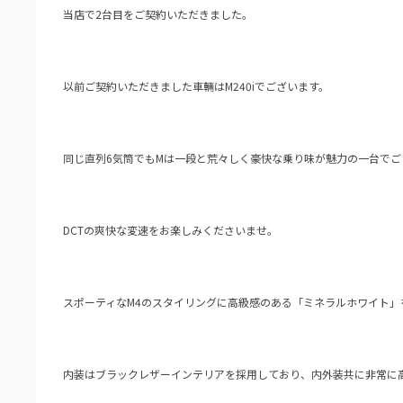
当店で2台目をご契約いただきました。
以前ご契約いただきました車輛はM240iでございます。
同じ直列6気筒でもMは一段と荒々しく豪快な乗り味が魅力の一台でご
DCTの爽快な変速をお楽しみくださいませ。
スポーティなM4のスタイリングに高級感のある「ミネラルホワイト」
内装はブラックレザーインテリアを採用しており、内外装共に非常に