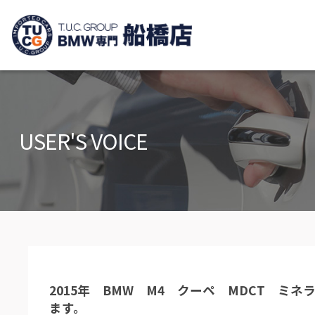
TUCグループ B
ニュース
在庫リ
News and Topics
Stock list
USER'S VOICE
保証＆サービス
アクセ
Warranty and Serivce
Access m
特別作業について
オーダ
Special service
Order serv
TUCとは？
リクル
What's TUC
Recruit
2015年 BMW M4 クーペ MDCT 
会社概要
ます。
Company