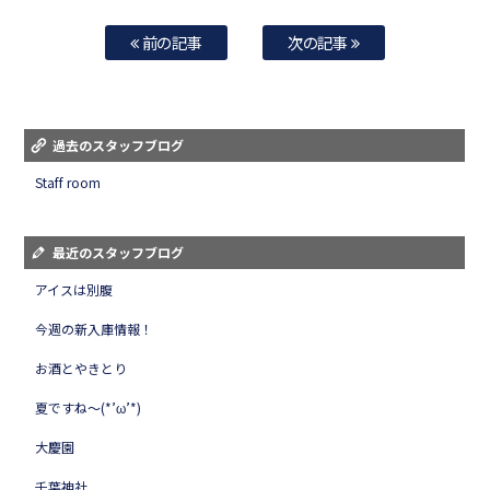
前の記事
次の記事
過去のスタッフブログ
Staff room
最近のスタッフブログ
アイスは別腹
今週の新入庫情報！
お酒とやきとり
夏ですね～(*’ω’*)
大慶園
千葉神社