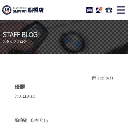
TUCグループ BMW専門 船橋
STOCK
ACCESS
047-460-
ニュース
在庫リスト
STAFF BLOG
目玉車両一覧
店舗紹介
スタッフブログ
保証＆サービス
アクセスマップ
全国納車
お問い合わせ
特別作業について
オーダーサービス
2021.06.11
買取無料査定
自動車保険
優勝
TUCとは？
リクルート
こんばんは
納車blog
スタッフblog
会社概要
船橋店 白木です。