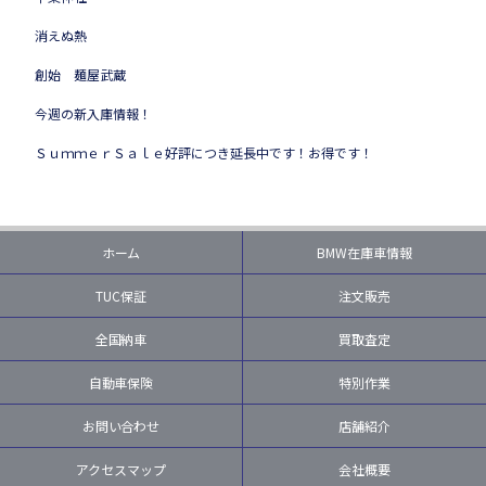
消えぬ熱
創始 麺屋武蔵
今週の新入庫情報！
ＳｕｍｍｅｒＳａｌｅ好評につき延長中です！お得です！
ホーム
BMW在庫車情報
TUC保証
注文販売
全国納車
買取査定
自動車保険
特別作業
お問い合わせ
店舗紹介
アクセスマップ
会社概要