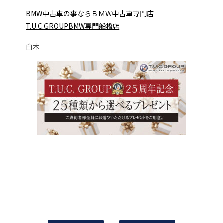
BMW中古車の事ならＢＭＷ中古車専門店
T.U.C.GROUPB
MW専門船橋店
白木