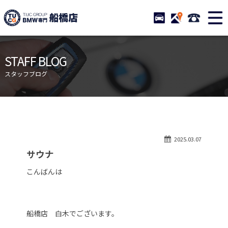
TUCグループ BMW専門 船橋
STOCK
ACCESS
047-460-
ニュース
在庫リスト
STAFF BLOG
目玉車両一覧
店舗紹介
スタッフブログ
保証＆サービス
アクセスマップ
全国納車
お問い合わせ
特別作業について
オーダーサービス
2025.03.07
買取無料査定
自動車保険
サウナ
TUCとは？
リクルート
こんばんは
納車blog
スタッフblog
会社概要
船橋店 白木でございます。