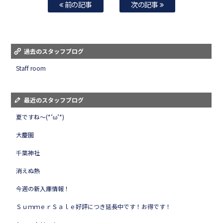
前の記事
次の記事
過去のスタッフブログ
Staff room
最近のスタッフブログ
夏ですね～(*’ω’*)
大慶園
千葉神社
消えぬ熱
今週の新入庫情報！
ＳｕｍｍｅｒＳａｌｅ好評につき延長中です！お得です！