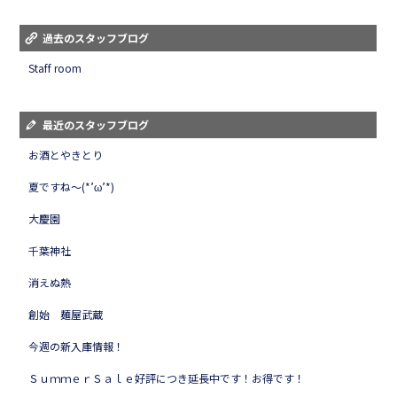
過去のスタッフブログ
Staff room
最近のスタッフブログ
お酒とやきとり
夏ですね～(*’ω’*)
大慶園
千葉神社
消えぬ熱
創始 麺屋武蔵
今週の新入庫情報！
ＳｕｍｍｅｒＳａｌｅ好評につき延長中です！お得です！