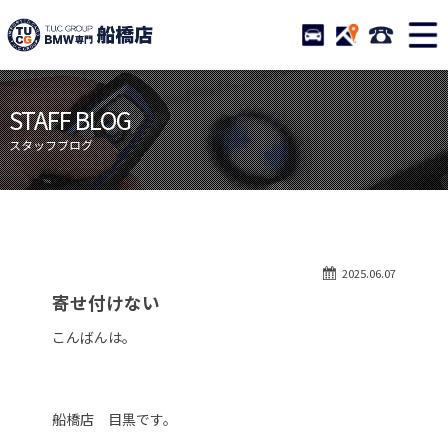
TUCグループ BMW専門 船橋
STOCK
ACCESS
047-460-
ニュース
在庫リスト
STAFF BLOG
目玉車両一覧
店舗紹介
スタッフブログ
保証＆サービス
アクセスマップ
全国納車
お問い合わせ
特別作業について
オーダーサービス
2025.06.07
買取無料査定
自動車保険
寄せ付けない
TUCとは？
リクルート
こんばんは。
納車blog
スタッフblog
会社概要
船橋店 目黒です。