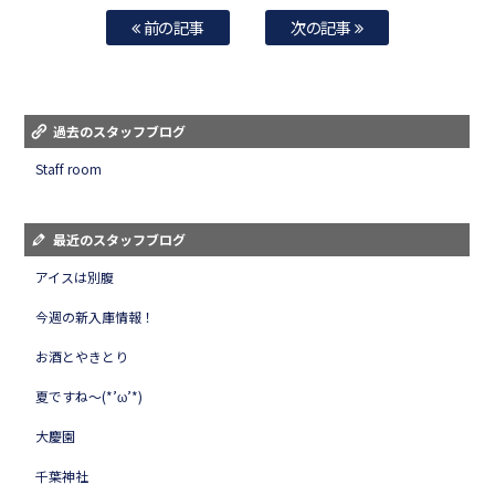
前の記事
次の記事
過去のスタッフブログ
Staff room
最近のスタッフブログ
アイスは別腹
今週の新入庫情報！
お酒とやきとり
夏ですね～(*’ω’*)
大慶園
千葉神社