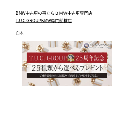
BMW中古車の事ならＢＭＷ中古車専門店
T.U.C.GROUPB
MW専門船橋店
白木