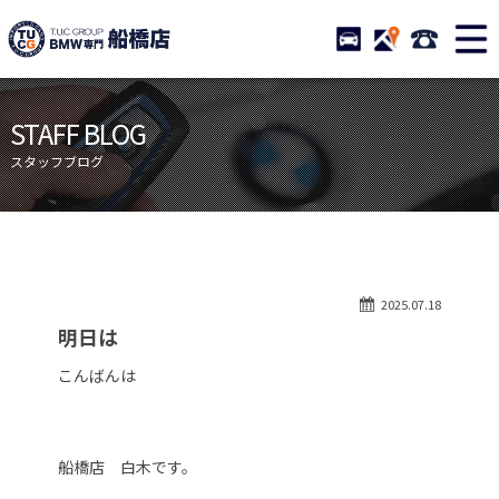
TUCグループ BMW専門 船橋
STOCK
ACCESS
047-460-
ニュース
在庫リスト
STAFF BLOG
目玉車両一覧
店舗紹介
スタッフブログ
保証＆サービス
アクセスマップ
全国納車
お問い合わせ
特別作業について
オーダーサービス
2025.07.18
買取無料査定
自動車保険
明日は
TUCとは？
リクルート
こんばんは
納車blog
スタッフblog
会社概要
船橋店 白木です。