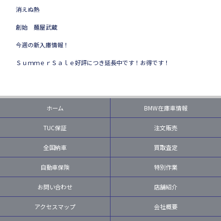
消えぬ熱
創始 麺屋武蔵
今週の新入庫情報！
ＳｕｍｍｅｒＳａｌｅ好評につき延長中です！お得です！
ホーム
BMW在庫車情報
TUC保証
注文販売
全国納車
買取査定
自動車保険
特別作業
お問い合わせ
店舗紹介
アクセスマップ
会社概要