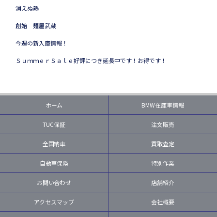
消えぬ熱
創始 麺屋武蔵
今週の新入庫情報！
ＳｕｍｍｅｒＳａｌｅ好評につき延長中です！お得です！
ホーム
BMW在庫車情報
TUC保証
注文販売
全国納車
買取査定
自動車保険
特別作業
お問い合わせ
店舗紹介
アクセスマップ
会社概要