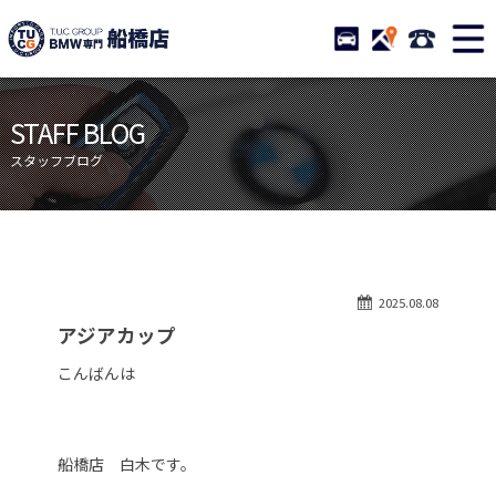
TUCグループ BMW専門 船橋
STOCK
ACCESS
047-460-
ニュース
在庫リスト
STAFF BLOG
目玉車両一覧
店舗紹介
スタッフブログ
保証＆サービス
アクセスマップ
全国納車
お問い合わせ
特別作業について
オーダーサービス
2025.08.08
買取無料査定
自動車保険
アジアカップ
TUCとは？
リクルート
こんばんは
納車blog
スタッフblog
会社概要
船橋店 白木です。