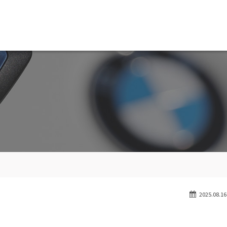
MW専門 船橋店
スト
目玉車両一覧
Features Stock list
スマップ
全国納車
ap
Delivery service
ーサービス
買取無料査定
ice
Trade in
ート
納車blog
User's voice
2025.08.16