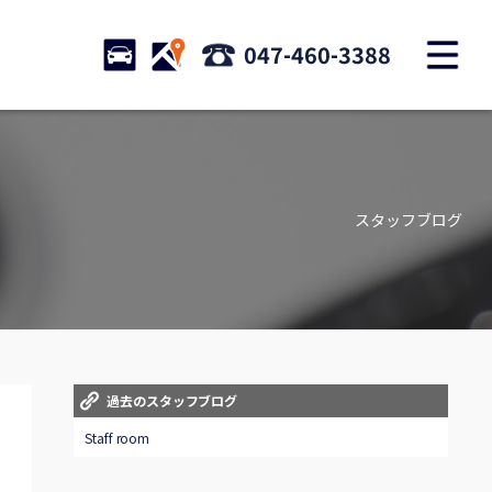
M
STOCK
ACCESS
047-460-3388
店舗紹介
Shop information
スタッフブログ
お問い合わせ
Contact us
自動車保険
Car insurance
スタッフblog
過去のスタッフブログ
Staff blog
Staff room