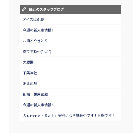
最近のスタッフブログ
アイスは別腹
今週の新入庫情報！
お酒とやきとり
夏ですね～(*’ω’*)
大慶園
千葉神社
消えぬ熱
創始 麺屋武蔵
今週の新入庫情報！
ＳｕｍｍｅｒＳａｌｅ好評につき延長中です！お得です！