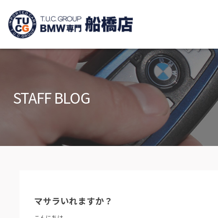
TUCグループ B
ニュース
在庫リ
News and Topics
Stock list
STAFF BLOG
保証＆サービス
アクセ
Warranty and Serivce
Access m
特別作業について
オーダ
Special service
Order serv
TUCとは？
リクル
What's TUC
Recruit
マサラいれますか？
会社概要
Company
こんにちは。