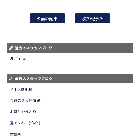
前の記事
次の記事
過去のスタッフブログ
Staff room
最近のスタッフブログ
アイスは別腹
今週の新入庫情報！
お酒とやきとり
夏ですね～(*’ω’*)
大慶園