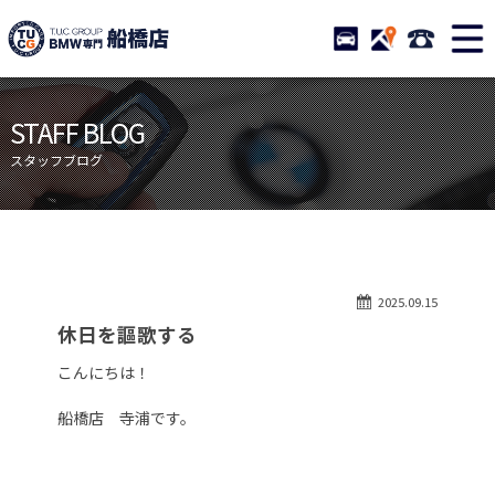
TUCグループ BMW専門 船橋
STOCK
ACCESS
047-460-
ニュース
在庫リスト
STAFF BLOG
目玉車両一覧
店舗紹介
スタッフブログ
保証＆サービス
アクセスマップ
全国納車
お問い合わせ
特別作業について
オーダーサービス
2025.09.15
買取無料査定
自動車保険
休日を謳歌する
TUCとは？
リクルート
こんにちは！
納車blog
スタッフblog
船橋店 寺浦です。
会社概要