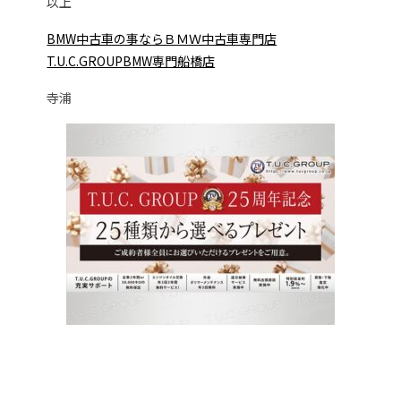
以上
B
MW中古車の事ならＢＭＷ中古車専門店
T.U.C.GROUPB
MW専門船橋店
寺浦