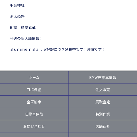
千葉神社
消えぬ熱
創始 麺屋武蔵
今週の新入庫情報！
ＳｕｍｍｅｒＳａｌｅ好評につき延長中です！お得です！
ホーム
BMW在庫車情報
TUC保証
注文販売
全国納車
買取査定
自動車保険
特別作業
お問い合わせ
店舗紹介