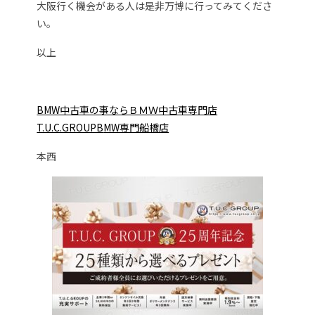
大阪行く機会がある人は是非万博に行ってみてくださ
い。
以上
B
MW中古車の事ならＢＭＷ中古車専門店
T.U.C.GROUPB
MW専門船橋店
本西