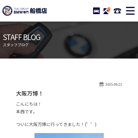
TUCグループ BMW専門 船橋
STOCK
ACCESS
047-460-
ニュース
在庫リスト
STAFF BLOG
目玉車両一覧
店舗紹介
スタッフブログ
保証＆サービス
アクセスマップ
全国納車
お問い合わせ
特別作業について
オーダーサービス
2025.09.21
買取無料査定
自動車保険
大阪万博！
TUCとは？
リクルート
こんにちは！
納車blog
スタッフblog
本西です。
会社概要
ついに大阪万博に行ってきました！(゜゜)