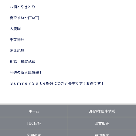
お酒とやきとり
夏ですね～(*’ω’*)
大慶園
千葉神社
消えぬ熱
創始 麺屋武蔵
今週の新入庫情報！
ＳｕｍｍｅｒＳａｌｅ好評につき延長中です！お得です！
ホーム
BMW在庫車情報
TUC保証
注文販売
全国納車
買取査定