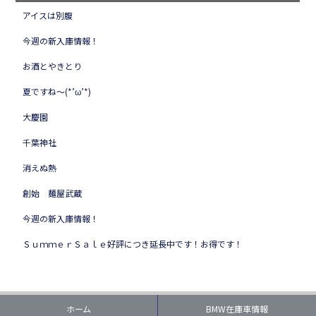
アイスは別腹
今週の新入庫情報！
お酒とやきとり
夏ですね～(*’ω’*)
大慶園
千葉神社
消えぬ熱
創始 麺屋武蔵
今週の新入庫情報！
ＳｕｍｍｅｒＳａｌｅ好評につき延長中です！お得です！
ホーム
BMW在庫車情報