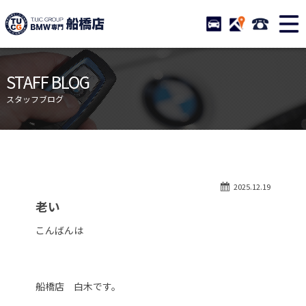
TUCグループ BMW専門 船橋
STOCK
ACCESS
047-460-
ニュース
在庫リスト
STAFF BLOG
目玉車両一覧
店舗紹介
スタッフブログ
保証＆サービス
アクセスマップ
全国納車
お問い合わせ
特別作業について
オーダーサービス
2025.12.19
買取無料査定
自動車保険
老い
TUCとは？
リクルート
こんばんは
納車blog
スタッフblog
会社概要
船橋店 白木です。