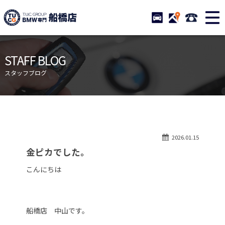
TUCグループ BMW専門 船橋
STOCK
ACCESS
047-460-
ニュース
在庫リスト
STAFF BLOG
目玉車両一覧
店舗紹介
スタッフブログ
保証＆サービス
アクセスマップ
全国納車
お問い合わせ
特別作業について
オーダーサービス
2026.01.15
買取無料査定
自動車保険
金ピカでした。
TUCとは？
リクルート
こんにちは
納車blog
スタッフblog
会社概要
船橋店 中山です。