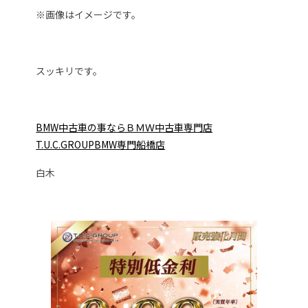
※画像はイメージです。
スッキリです。
BM
W中古車の事ならＢＭＷ中古車専門店
T.U.C.GROUPB
MW専門船橋店
白木