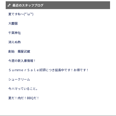
最近のスタッフブログ
夏ですね～(*’ω’*)
大慶園
千葉神社
消えぬ熱
創始 麺屋武蔵
今週の新入庫情報！
ＳｕｍｍｅｒＳａｌｅ好評につき延長中です！お得です！
シュークリーム
今ハマっていること。
夏だ！肉だ！BBQだ！