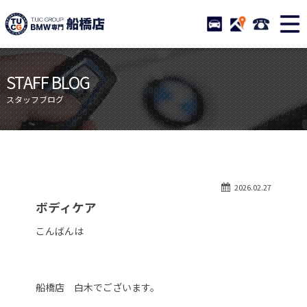
TUCグループ BMW専門 船橋
STOCK
ACCESS
047-460-
ニュース
在庫リスト
STAFF BLOG
目玉車両一覧
店舗紹介
スタッフブログ
保証＆サービス
アクセスマップ
全国納車
お問い合わせ
特別作業について
オーダーサービス
2026.02.27
買取無料査定
自動車保険
ボディケア
TUCとは？
リクルート
こんばんは
納車blog
スタッフblog
会社概要
船橋店 白木でございます。