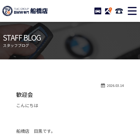
TUCグループ BMW専門 船橋
STOCK
ACCESS
047-460-
ニュース
在庫リスト
STAFF BLOG
目玉車両一覧
店舗紹介
スタッフブログ
保証＆サービス
アクセスマップ
全国納車
お問い合わせ
特別作業について
オーダーサービス
2026.03.14
買取無料査定
自動車保険
歓迎会
TUCとは？
リクルート
こんにちは
納車blog
スタッフblog
会社概要
船橋店 目黒です。