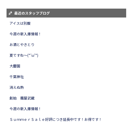
最近のスタッフブログ
アイスは別腹
今週の新入庫情報！
お酒とやきとり
夏ですね～(*’ω’*)
大慶園
千葉神社
消えぬ熱
創始 麺屋武蔵
今週の新入庫情報！
ＳｕｍｍｅｒＳａｌｅ好評につき延長中です！お得です！