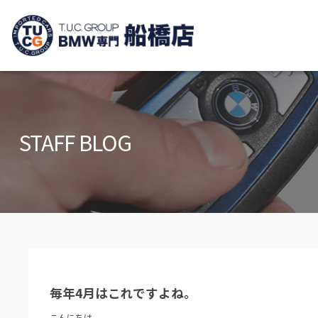
TUCグループ B
ニュース
在庫リ
News and Topics
Stock list
STAFF BLOG
保証＆サービス
アクセ
Warranty and Serivce
Access m
特別作業について
オーダ
Special service
Order serv
TUCとは？
リクル
What's TUC
Recruit
毎年4月はこれですよね。
会社概要
Company
こんにちは。