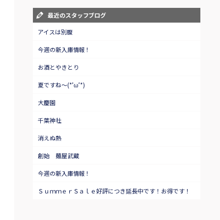
最近のスタッフブログ
アイスは別腹
今週の新入庫情報！
お酒とやきとり
夏ですね～(*’ω’*)
大慶園
千葉神社
消えぬ熱
創始 麺屋武蔵
今週の新入庫情報！
ＳｕｍｍｅｒＳａｌｅ好評につき延長中です！お得です！