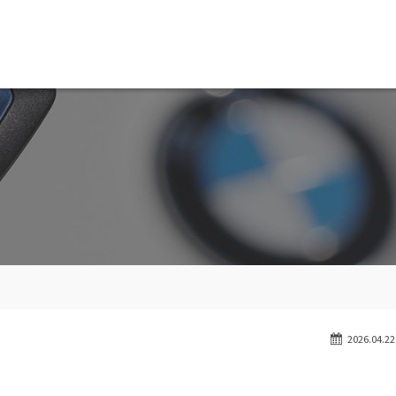
MW専門 船橋店
スト
目玉車両一覧
Features Stock list
スマップ
全国納車
ap
Delivery service
ーサービス
買取無料査定
ice
Trade in
ート
納車blog
User's voice
2026.04.22