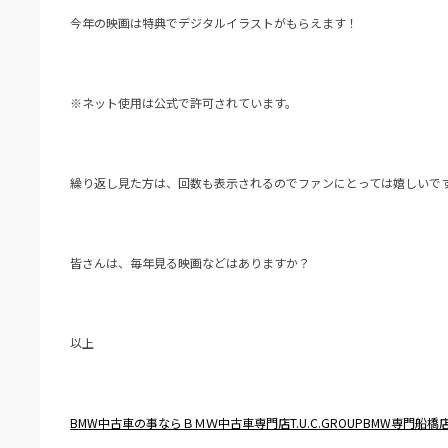
今年の映画は特典でデジタルイラストがもらえます！
※ネット使用は公式で許可されています。
繰り返し見た方は、回数も表示されるのでファンにとっては嬉しいで
皆さんは、毎年見る映画などはありますか？
以上
BM
W中古車の事ならＢＭＷ中古車専門店T.U.C.GROUPB
MW専門船橋