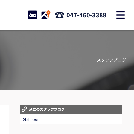
M
STOCK
ACCESS
047-460-3388
店舗紹介
Shop information
スタッフブログ
お問い合わせ
Contact us
自動車保険
Car insurance
スタッフblog
過去のスタッフブログ
Staff blog
Staff room