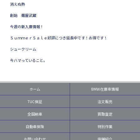
消えぬ熱
創始 麺屋武蔵
今週の新入庫情報！
ＳｕｍｍｅｒＳａｌｅ好評につき延長中です！お得です！
シュークリーム
今ハマっていること。
ホーム
BMW在庫車情報
TUC保証
注文販売
全国納車
買取査定
自動車保険
特別作業
お問い合わせ
店舗紹介