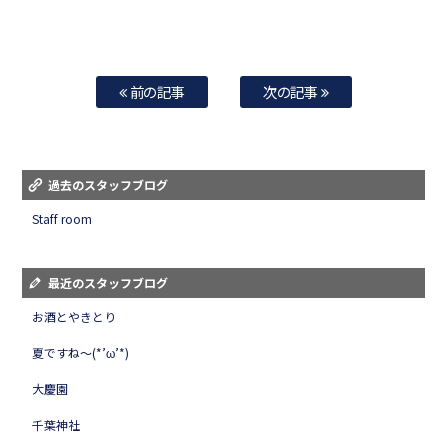
前の記事
次の記事
過去のスタッフブログ
Staff room
最近のスタッフブログ
お酒とやきとり
夏ですね～(*’ω’*)
大慶園
千葉神社