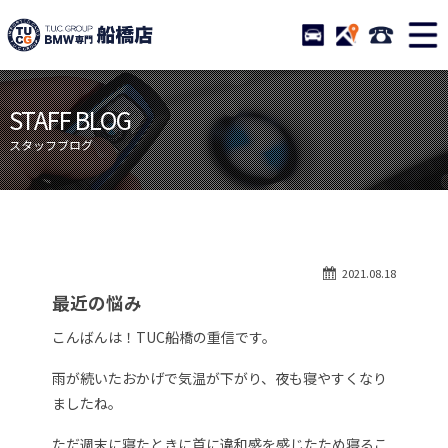
TUCグループ BMW専門 船橋
STOCK
ACCESS
047-460-
ニュース
在庫リスト
STAFF BLOG
目玉車両一覧
店舗紹介
スタッフブログ
保証＆サービス
アクセスマップ
全国納車
お問い合わせ
特別作業について
オーダーサービス
2021.08.18
買取無料査定
自動車保険
最近の悩み
TUCとは？
リクルート
こんばんは！TUC船橋の重信です。
納車blog
スタッフblog
雨が続いたおかげで気温が下がり、夜も寝やすくなり
会社概要
ましたね。
ただ週末に寝たときに首に違和感を感じたため寝るこ