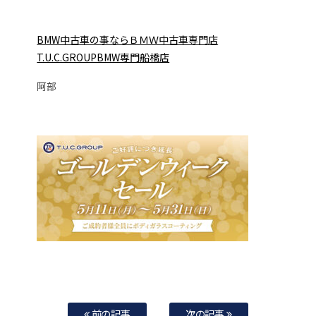
BMW中古車の事ならＢＭＷ中古車専門店
T.U.C.GROUPBMW専門船橋店
阿部
前の記事
次の記事