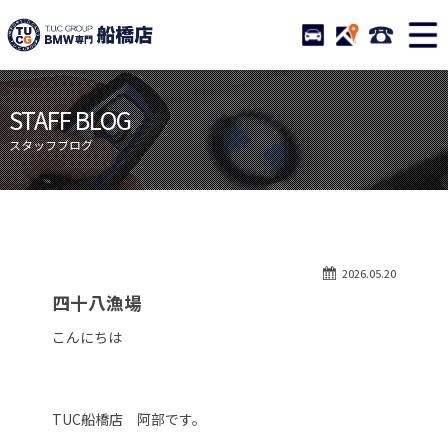
TUCグループ BMW専門 船橋
STOCK
ACCESS
047-460-
ニュース
在庫リスト
STAFF BLOG
目玉車両一覧
店舗紹介
スタッフブログ
保証＆サービス
アクセスマップ
全国納車
お問い合わせ
特別作業について
オーダーサービス
2026.05.20
買取無料査定
自動車保険
四十八漁場
TUCとは？
リクルート
こんにちは
納車blog
スタッフblog
会社概要
TUC船橋店 阿部です。