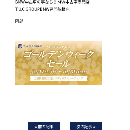
BMW中古車の事ならＢＭＷ中古車専門店
T.U.C.GROUPBMW専門船橋店
阿部
前の記事
次の記事