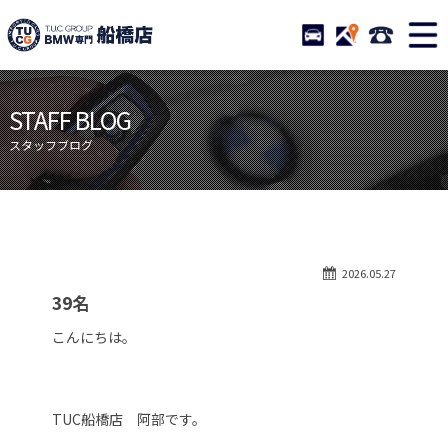
TUCグループ BMW専門 船橋
STOCK
ACCESS
047-460-
ニュース
在庫リスト
STAFF BLOG
目玉車両一覧
店舗紹介
スタッフブログ
保証＆サービス
アクセスマップ
全国納車
お問い合わせ
特別作業について
オーダーサービス
2026.05.27
買取無料査定
自動車保険
39名
TUCとは？
リクルート
こんにちは。
納車blog
スタッフblog
会社概要
TUC船橋店 阿部です。