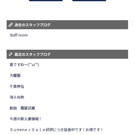
過去のスタッフブログ
Staff room
最近のスタッフブログ
夏ですね～(*’ω’*)
大慶園
千葉神社
消えぬ熱
創始 麺屋武蔵
今週の新入庫情報！
ＳｕｍｍｅｒＳａｌｅ好評につき延長中です！お得です！