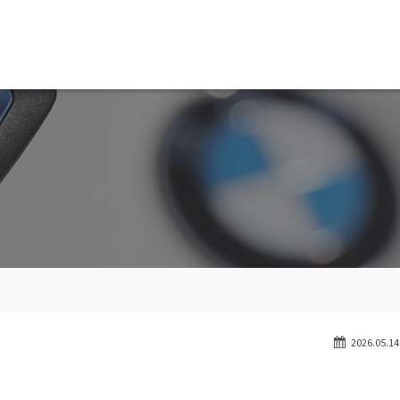
MW専門 船橋店
スト
目玉車両一覧
Features Stock list
スマップ
全国納車
ap
Delivery service
ーサービス
買取無料査定
ice
Trade in
ート
納車blog
User's voice
2026.05.14