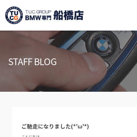
TUCグループ B
ニュース
在庫リ
News and Topics
Stock list
STAFF BLOG
保証＆サービス
アクセ
Warranty and Serivce
Access m
特別作業について
オーダ
Special service
Order serv
TUCとは？
リクル
What's TUC
Recruit
ご馳走になりました(*’ω’*)
会社概要
Company
こんにちは