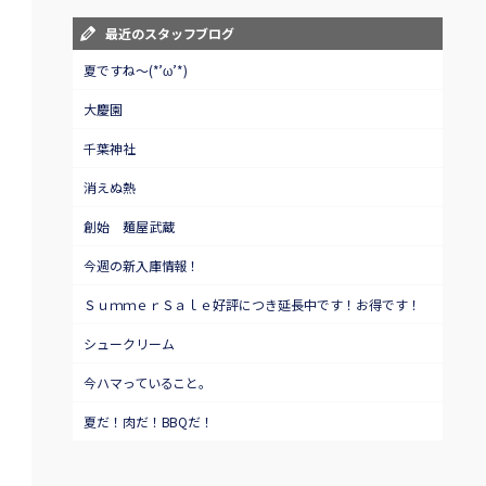
最近のスタッフブログ
夏ですね～(*’ω’*)
大慶園
千葉神社
消えぬ熱
創始 麺屋武蔵
今週の新入庫情報！
ＳｕｍｍｅｒＳａｌｅ好評につき延長中です！お得です！
シュークリーム
今ハマっていること。
夏だ！肉だ！BBQだ！