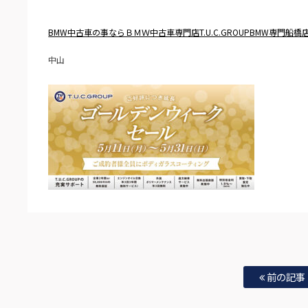
BMW中古車の事ならＢＭＷ中古車専門店T.U.C.GROUPBMW専門船橋
中山
前の記事