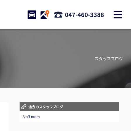
M
STOCK
ACCESS
047-460-3388
店舗紹介
Shop information
スタッフブログ
お問い合わせ
Contact us
自動車保険
Car insurance
スタッフblog
過去のスタッフブログ
Staff blog
Staff room