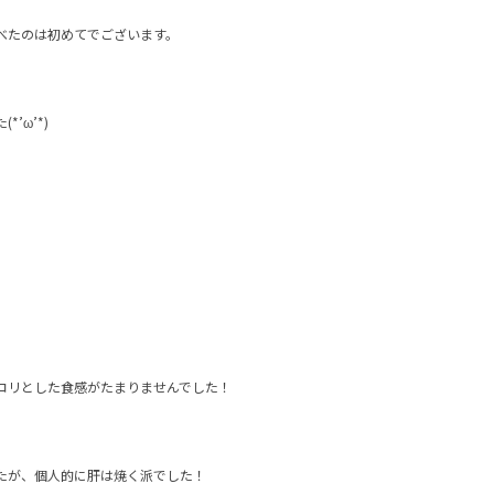
べたのは初めてでございます。
’ω’*)
コリとした食感がたまりませんでした！
たが、個人的に肝は焼く派でした！