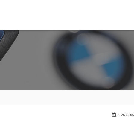
MW専門 船橋店
スト
目玉車両一覧
Features Stock list
スマップ
全国納車
ap
Delivery service
ーサービス
買取無料査定
ice
Trade in
ート
納車blog
User's voice
2026.06.05