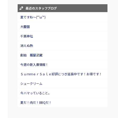
最近のスタッフブログ
夏ですね～(*’ω’*)
大慶園
千葉神社
消えぬ熱
創始 麺屋武蔵
今週の新入庫情報！
ＳｕｍｍｅｒＳａｌｅ好評につき延長中です！お得です！
シュークリーム
今ハマっていること。
夏だ！肉だ！BBQだ！