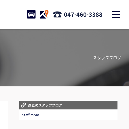
M
STOCK
ACCESS
047-460-3388
店舗紹介
Shop information
スタッフブログ
お問い合わせ
Contact us
自動車保険
Car insurance
スタッフblog
過去のスタッフブログ
Staff blog
Staff room