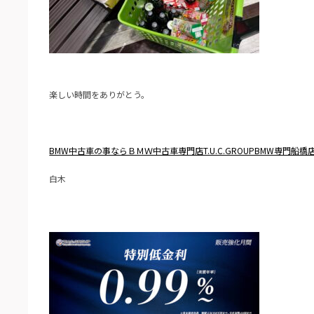
楽しい時間をありがとう。
BMW中古車の事ならＢＭＷ中古車専門店T.U.C.GROUPBMW専門船橋
白木