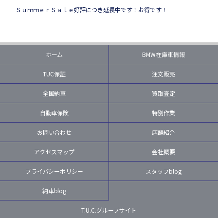
ＳｕｍｍｅｒＳａｌｅ好評につき延長中です！お得です！
ホーム
BMW在庫車情報
TUC保証
注文販売
全国納車
買取査定
自動車保険
特別作業
お問い合わせ
店舗紹介
アクセスマップ
会社概要
プライバシーポリシー
スタッフblog
納車blog
T.U.C.グループサイト