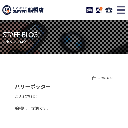
TUCグループ BMW専門 船橋
STOCK
ACCESS
047-460-
ニュース
在庫リスト
STAFF BLOG
目玉車両一覧
店舗紹介
スタッフブログ
保証＆サービス
アクセスマップ
全国納車
お問い合わせ
特別作業について
オーダーサービス
2026.06.16
買取無料査定
自動車保険
ハリーポッター
TUCとは？
リクルート
こんにちは！
納車blog
スタッフblog
船橋店 寺浦です。
会社概要