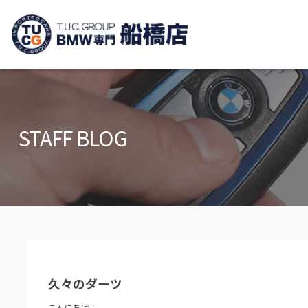
TUCグループ B
ニュース
在庫リ
News and Topics
Stock list
STAFF BLOG
保証＆サービス
アクセ
Warranty and Serivce
Access m
特別作業について
オーダ
Special service
Order serv
TUCとは？
リクル
What's TUC
Recruit
久々のダーツ
会社概要
Company
こんにちは！