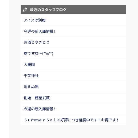
最近のスタッフブログ
アイスは別腹
今週の新入庫情報！
お酒とやきとり
夏ですね～(*’ω’*)
大慶園
千葉神社
消えぬ熱
創始 麺屋武蔵
今週の新入庫情報！
ＳｕｍｍｅｒＳａｌｅ好評につき延長中です！お得です！