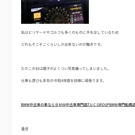
私はビリヤードやゴルフも多くのものに手を出しているため
どれもそこそこくらいしか出来ないのが難点です。
ただこの日は調子がよくつい写真撮ってしまいました。
仕事も遊びも本気の令和4年度を目標に頑張ります。
BMW中古車の事ならＢＭＷ中古車専門店T.U.C.GROUPB
MW専門船橋
重信