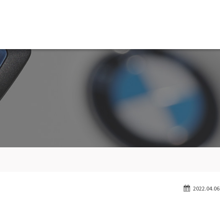
MW専門 船橋店
スト
目玉車両一覧
Features Stock list
スマップ
全国納車
ap
Delivery service
ーサービス
買取無料査定
ice
Trade in
ート
納車blog
User's voice
2022.04.06