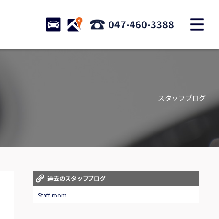
M
STOCK
ACCESS
047-460-3388
店舗紹介
Shop information
スタッフブログ
お問い合わせ
Contact us
自動車保険
Car insurance
スタッフblog
過去のスタッフブログ
Staff blog
Staff room