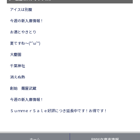
アイスは別腹
今週の新入庫情報！
お酒とやきとり
夏ですね～(*’ω’*)
大慶園
千葉神社
消えぬ熱
創始 麺屋武蔵
今週の新入庫情報！
ＳｕｍｍｅｒＳａｌｅ好評につき延長中です！お得です！
ホーム
BMW在庫車情報