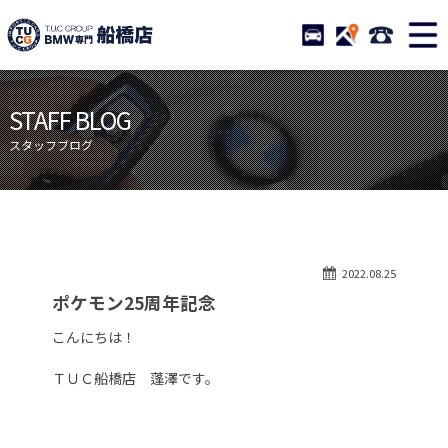
TUCグループ BMW専門 船橋
STOCK
ACCESS
047-460-
ニュース
在庫リスト
STAFF BLOG
目玉車両一覧
店舗紹介
スタッフブログ
保証＆サービス
アクセスマップ
全国納車
お問い合わせ
特別作業について
オーダーサービス
2022.08.25
買取無料査定
自動車保険
ポケモン25周年記念
TUCとは？
リクルート
こんにちは！
納車blog
スタッフblog
ＴＵＣ船橋店 蓬澤です。
会社概要