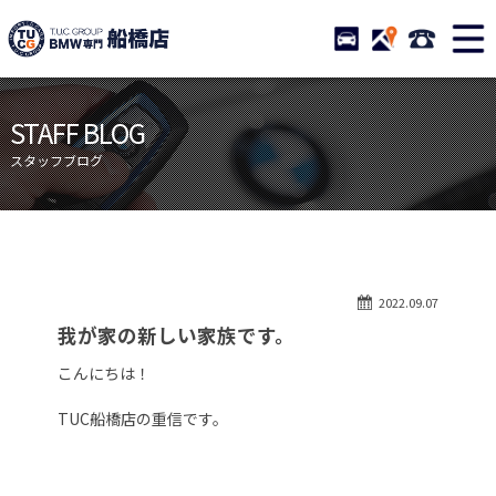
TUCグループ BMW専門 船橋
STOCK
ACCESS
047-460-
ニュース
在庫リスト
STAFF BLOG
目玉車両一覧
店舗紹介
スタッフブログ
保証＆サービス
アクセスマップ
全国納車
お問い合わせ
特別作業について
オーダーサービス
2022.09.07
買取無料査定
自動車保険
我が家の新しい家族です。
TUCとは？
リクルート
こんにちは！
納車blog
スタッフblog
TUC船橋店の重信です。
会社概要