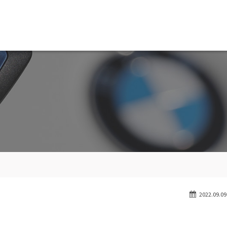
MW専門 船橋店
スト
目玉車両一覧
Features Stock list
スマップ
全国納車
ap
Delivery service
ーサービス
買取無料査定
ice
Trade in
ート
納車blog
User's voice
2022.09.09