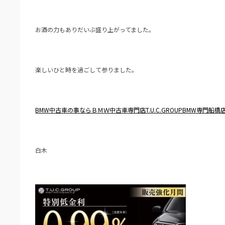
お酒の力もありだいぶ盛り上がってました。
楽しいひと時を過ごして参りました。
BMW中古車の事ならＢＭＷ中古車専門店T.U.C.GROUPB
MW専門船橋
白木