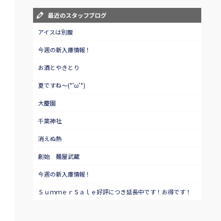
最近のスタッフブログ
アイスは別腹
今週の新入庫情報！
お酒とやきとり
夏ですね～(*’ω’*)
大慶園
千葉神社
消えぬ熱
創始 麺屋武蔵
今週の新入庫情報！
ＳｕｍｍｅｒＳａｌｅ好評につき延長中です！お得です！