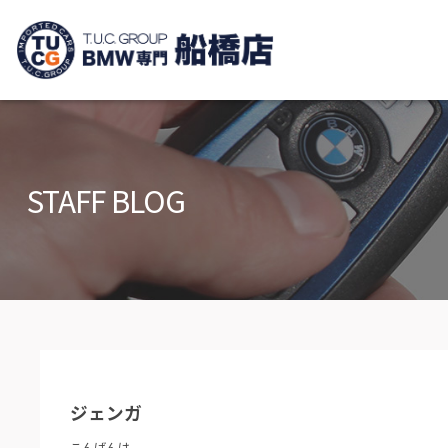
TUCグループ B
ニュース
在庫リ
News and Topics
Stock list
STAFF BLOG
保証＆サービス
アクセ
Warranty and Serivce
Access m
特別作業について
オーダ
Special service
Order serv
TUCとは？
リクル
What's TUC
Recruit
ジェンガ
会社概要
Company
こんばんは