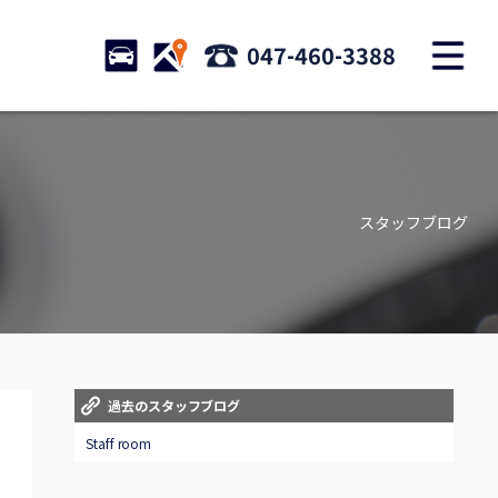
M
STOCK
ACCESS
047-460-3388
店舗紹介
Shop information
スタッフブログ
お問い合わせ
Contact us
自動車保険
Car insurance
スタッフblog
過去のスタッフブログ
Staff blog
Staff room