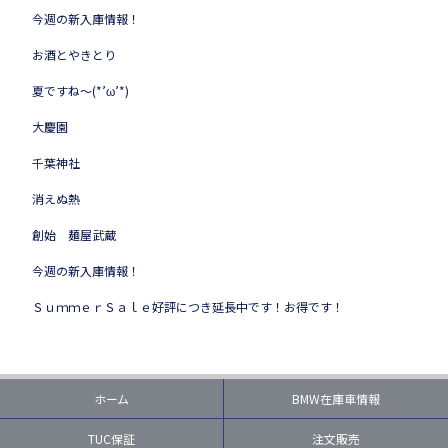
今週の新入庫情報！
お酒とやきとり
夏ですね～(*’ω’*)
大慶園
千葉神社
消えぬ熱
創始 麺屋武蔵
今週の新入庫情報！
ＳｕｍｍｅｒＳａｌｅ好評につき延長中です！お得です！
ホーム
BMW在庫車情報
TUC保証
注文販売