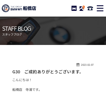
TUCグループ BMW専門 船橋
STOCK
ACCESS
047-460-
ニュース
在庫リスト
STAFF BLOG
目玉車両一覧
店舗紹介
スタッフブログ
保証＆サービス
アクセスマップ
全国納車
お問い合わせ
特別作業について
オーダーサービス
2023.02.07
買取無料査定
自動車保険
G30 ご成約ありがとうございます。
TUCとは？
リクルート
こんにちは！
納車blog
スタッフblog
船橋店 寺浦です。
会社概要