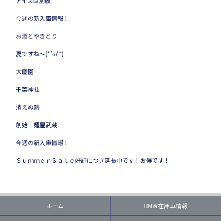
アイスは別腹
今週の新入庫情報！
お酒とやきとり
夏ですね～(*’ω’*)
大慶園
千葉神社
消えぬ熱
創始 麺屋武蔵
今週の新入庫情報！
ＳｕｍｍｅｒＳａｌｅ好評につき延長中です！お得です！
ホーム
BMW在庫車情報