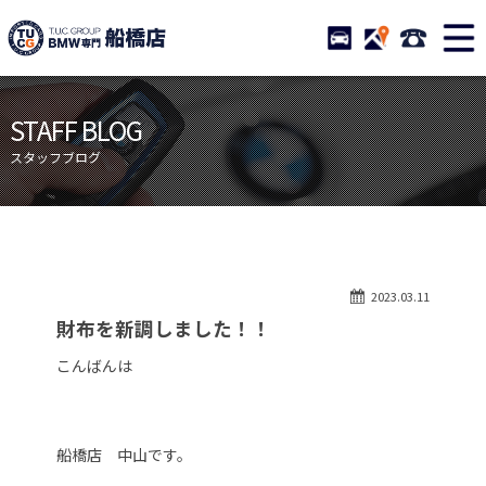
TUCグループ BMW専門 船橋
STOCK
ACCESS
047-460-
ニュース
在庫リスト
STAFF BLOG
目玉車両一覧
店舗紹介
スタッフブログ
保証＆サービス
アクセスマップ
全国納車
お問い合わせ
特別作業について
オーダーサービス
2023.03.11
買取無料査定
自動車保険
財布を新調しました！！
TUCとは？
リクルート
こんばんは
納車blog
スタッフblog
会社概要
船橋店 中山です。