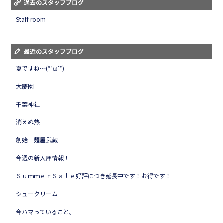
過去のスタッフブログ
Staff room
最近のスタッフブログ
夏ですね～(*’ω’*)
大慶園
千葉神社
消えぬ熱
創始 麺屋武蔵
今週の新入庫情報！
ＳｕｍｍｅｒＳａｌｅ好評につき延長中です！お得です！
シュークリーム
今ハマっていること。