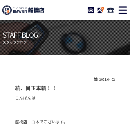
TUCグループ BMW専門 船橋
STOCK
ACCESS
047-460-
ニュース
在庫リスト
STAFF BLOG
目玉車両一覧
店舗紹介
スタッフブログ
保証＆サービス
アクセスマップ
全国納車
お問い合わせ
特別作業について
オーダーサービス
2021.04.02
買取無料査定
自動車保険
続、目玉車輌！！
TUCとは？
リクルート
こんばんは
納車blog
スタッフblog
会社概要
船橋店 白木でございます。