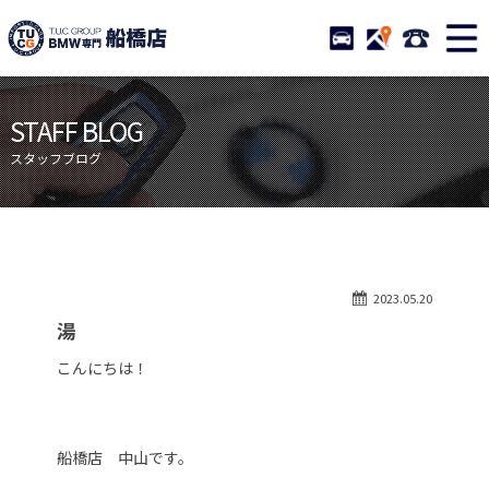
TUCグループ BMW専門 船橋
STOCK
ACCESS
047-460-
ニュース
在庫リスト
STAFF BLOG
目玉車両一覧
店舗紹介
スタッフブログ
保証＆サービス
アクセスマップ
全国納車
お問い合わせ
特別作業について
オーダーサービス
2023.05.20
買取無料査定
自動車保険
湯
TUCとは？
リクルート
こんにちは！
納車blog
スタッフblog
会社概要
船橋店 中山です。