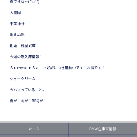
夏ですね～(*’ω’*)
大慶園
千葉神社
消えぬ熱
創始 麺屋武蔵
今週の新入庫情報！
ＳｕｍｍｅｒＳａｌｅ好評につき延長中です！お得です！
シュークリーム
今ハマっていること。
夏だ！肉だ！BBQだ！
ホーム
BMW在庫車情報