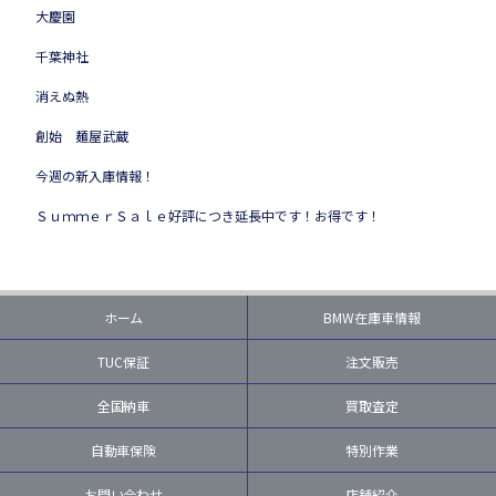
大慶園
千葉神社
消えぬ熱
創始 麺屋武蔵
今週の新入庫情報！
ＳｕｍｍｅｒＳａｌｅ好評につき延長中です！お得です！
ホーム
BMW在庫車情報
TUC保証
注文販売
全国納車
買取査定
自動車保険
特別作業
お問い合わせ
店舗紹介