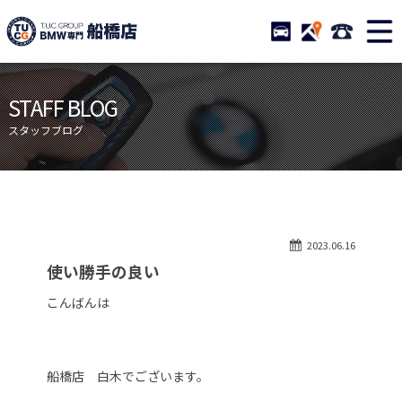
TUCグループ BMW専門 船橋
STOCK
ACCESS
047-460-
ニュース
在庫リスト
STAFF BLOG
目玉車両一覧
店舗紹介
スタッフブログ
保証＆サービス
アクセスマップ
全国納車
お問い合わせ
特別作業について
オーダーサービス
2023.06.16
買取無料査定
自動車保険
使い勝手の良い
TUCとは？
リクルート
こんばんは
納車blog
スタッフblog
会社概要
船橋店 白木でございます。