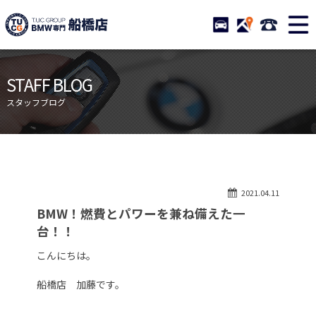
TUCグループ BMW専門 船橋
STOCK
ACCESS
047-460-
ニュース
在庫リスト
STAFF BLOG
目玉車両一覧
店舗紹介
スタッフブログ
保証＆サービス
アクセスマップ
全国納車
お問い合わせ
特別作業について
オーダーサービス
2021.04.11
買取無料査定
自動車保険
BMW！燃費とパワーを兼ね備えた一
TUCとは？
リクルート
台！！
納車blog
スタッフblog
こんにちは。
会社概要
船橋店 加藤です。