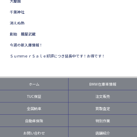
大慶園
千葉神社
消えぬ熱
創始 麺屋武蔵
今週の新入庫情報！
ＳｕｍｍｅｒＳａｌｅ好評につき延長中です！お得です！
ホーム
BMW在庫車情報
TUC保証
注文販売
全国納車
買取査定
自動車保険
特別作業
お問い合わせ
店舗紹介