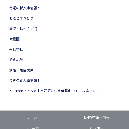
今週の新入庫情報！
お酒とやきとり
夏ですね～(*’ω’*)
大慶園
千葉神社
消えぬ熱
創始 麺屋武蔵
今週の新入庫情報！
ＳｕｍｍｅｒＳａｌｅ好評につき延長中です！お得です！
ホーム
BMW在庫車情報
TUC保証
注文販売