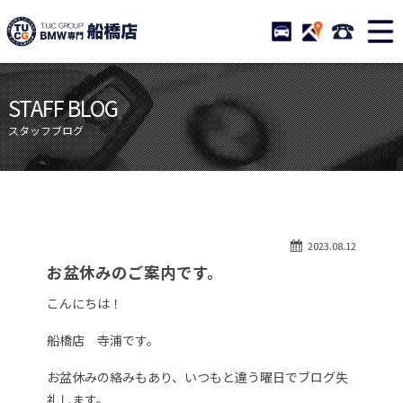
TUCグループ BMW専門 船橋
STOCK
ACCESS
047-460-
ニュース
在庫リスト
STAFF BLOG
目玉車両一覧
店舗紹介
スタッフブログ
保証＆サービス
アクセスマップ
全国納車
お問い合わせ
特別作業について
オーダーサービス
2023.08.12
買取無料査定
自動車保険
お盆休みのご案内です。
TUCとは？
リクルート
こんにちは！
納車blog
スタッフblog
船橋店 寺浦です。
会社概要
お盆休みの絡みもあり、いつもと違う曜日でブログ失
礼します。