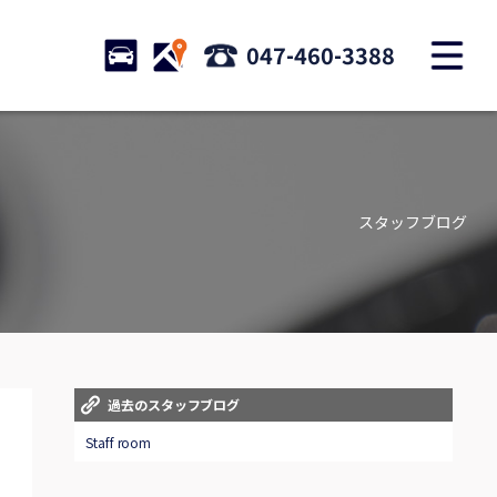
M
STOCK
ACCESS
047-460-3388
店舗紹介
Shop information
スタッフブログ
お問い合わせ
Contact us
自動車保険
Car insurance
スタッフblog
過去のスタッフブログ
Staff blog
Staff room