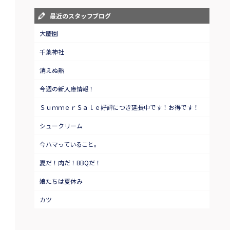
最近のスタッフブログ
大慶園
千葉神社
消えぬ熱
今週の新入庫情報！
ＳｕｍｍｅｒＳａｌｅ好評につき延長中です！お得です！
シュークリーム
今ハマっていること。
夏だ！肉だ！BBQだ！
娘たちは夏休み
カツ