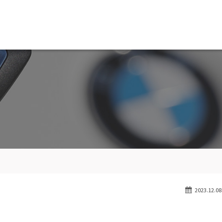
MW専門 船橋店
スト
目玉車両一覧
Features Stock list
スマップ
全国納車
ap
Delivery service
ーサービス
買取無料査定
ice
Trade in
ート
納車blog
User's voice
2023.12.08