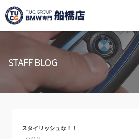
TUCグループ B
ニュース
在庫リ
News and Topics
Stock list
STAFF BLOG
保証＆サービス
アクセ
Warranty and Serivce
Access m
特別作業について
オーダ
Special service
Order serv
TUCとは？
リクル
What's TUC
Recruit
スタイリッシュな！！
会社概要
Company
こんばんは