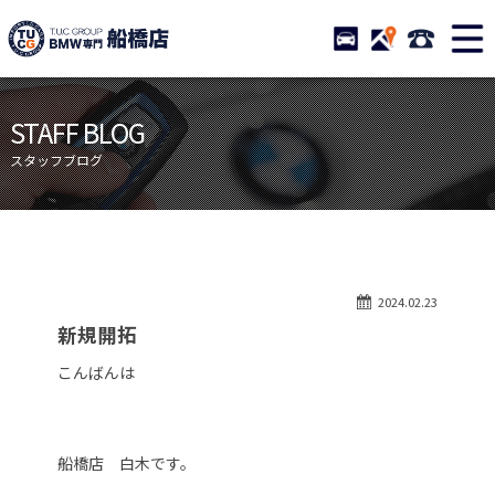
TUCグループ BMW専門 船橋
STOCK
ACCESS
047-460-
ニュース
在庫リスト
STAFF BLOG
目玉車両一覧
店舗紹介
スタッフブログ
保証＆サービス
アクセスマップ
全国納車
お問い合わせ
特別作業について
オーダーサービス
2024.02.23
買取無料査定
自動車保険
新規開拓
TUCとは？
リクルート
こんばんは
納車blog
スタッフblog
会社概要
船橋店 白木です。