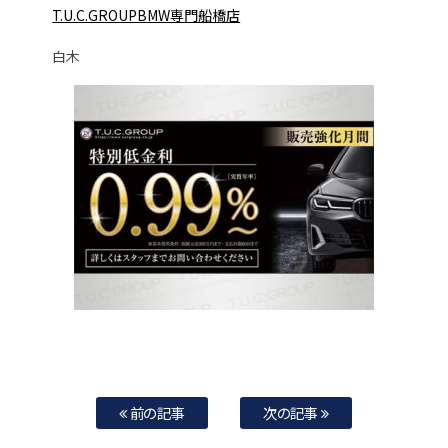
T.U.C.GROUPB
MW専門船橋店
白木
前の記事
次の記事