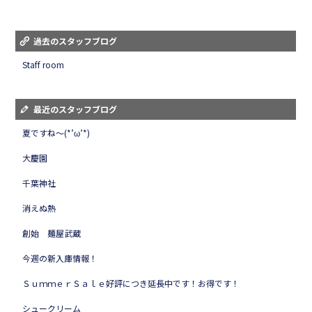
過去のスタッフブログ
Staff room
最近のスタッフブログ
夏ですね～(*’ω’*)
大慶園
千葉神社
消えぬ熱
創始 麺屋武蔵
今週の新入庫情報！
ＳｕｍｍｅｒＳａｌｅ好評につき延長中です！お得です！
シュークリーム