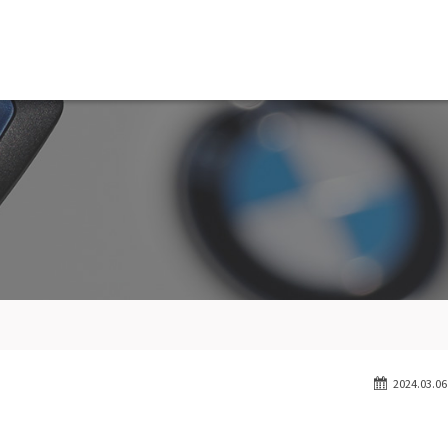
MW専門 船橋店
スト
目玉車両一覧
Features Stock list
スマップ
全国納車
ap
Delivery service
ーサービス
買取無料査定
ice
Trade in
ート
納車blog
User's voice
2024.03.06