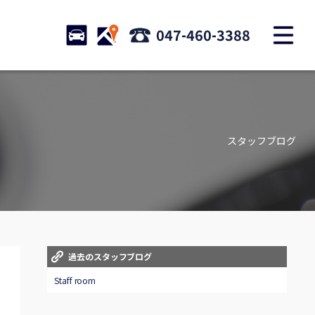
M
STOCK
ACCESS
047-460-3388
店舗紹介
Shop information
スタッフブログ
お問い合わせ
Contact us
自動車保険
Car insurance
スタッフblog
過去のスタッフブログ
Staff blog
Staff room