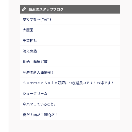
最近のスタッフブログ
夏ですね～(*’ω’*)
大慶園
千葉神社
消えぬ熱
創始 麺屋武蔵
今週の新入庫情報！
ＳｕｍｍｅｒＳａｌｅ好評につき延長中です！お得です！
シュークリーム
今ハマっていること。
夏だ！肉だ！BBQだ！