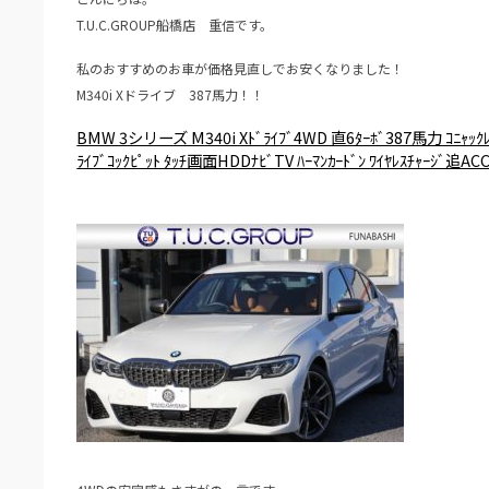
T.U.C.GROUP船橋店 重信です。
私のおすすめのお車が価格見直しでお安くなりました！
M340i Xドライブ 387馬力！！
BMW 3シリーズ M340i Xﾄﾞﾗｲﾌﾞ4WD 直6ﾀｰﾎﾞ387馬力 ｺﾆｬｯｸﾚｻﾞｰ
ﾗｲﾌﾞｺｯｸﾋﾟｯﾄ ﾀｯﾁ画面HDDﾅﾋﾞTV ﾊｰﾏﾝｶｰﾄﾞﾝ ﾜｲﾔﾚｽﾁｬｰｼﾞ追AC