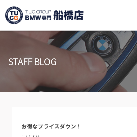
TUCグループ B
ニュース
在庫リ
News and Topics
Stock list
STAFF BLOG
保証＆サービス
アクセ
Warranty and Serivce
Access m
特別作業について
オーダ
Special service
Order serv
TUCとは？
リクル
What's TUC
Recruit
お得なプライスダウン！
会社概要
Company
こんにちは。