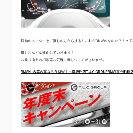
以前のメーターをご存じの方からするとこれがBMWのなのか？！っ
車もどんどん進化していきます！
お乗り換えの相談等お気軽に申しつけくださいませ。
BMW中古車の事ならＢＭＷ中古車専門店T.U.C.GROUPBMW専門船橋