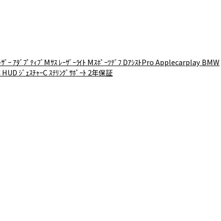
 ｱﾀﾞﾌﾟﾃｨﾌﾞMｻｽ ﾚｰｻﾞｰﾗｲﾄ Mｽﾎﾟｰﾂﾃﾞﾌ DｱｼｽﾄPro Applecarplay BMW
C HUD ｼﾞｪｽﾁｬｰC ｽﾃﾘﾝｸﾞｻﾎﾟｰﾄ 2年保証