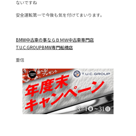
ないですね
安全運転第一で今後も気を付けてまいります。
BMW中古車の事ならＢＭＷ中古車専門店
T.U.C.GROUPB
MW専門船橋店
重信