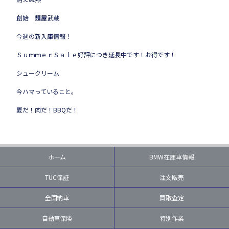
創始 麺屋武蔵
今週の新入庫情報！
ＳｕｍｍｅｒＳａｌｅ好評につき延長中です！お得です！
シュークリーム
今ハマっていること。
夏だ！肉だ！BBQだ！
ホーム
BMW在庫車情報
TUC保証
注文販売
全国納車
買取査定
自動車保険
特別作業