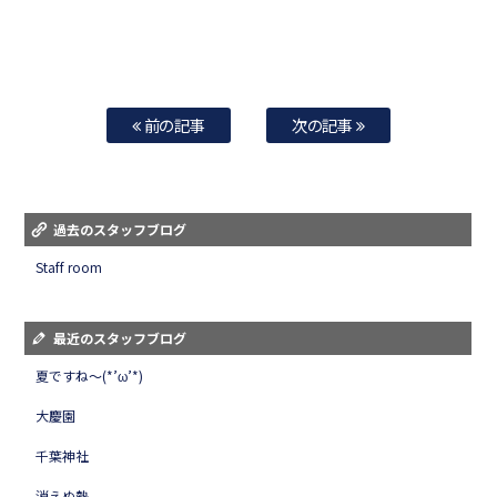
前の記事
次の記事
過去のスタッフブログ
Staff room
最近のスタッフブログ
夏ですね～(*’ω’*)
大慶園
千葉神社
消えぬ熱