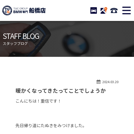
TUCグループ BMW専門 船橋
STOCK
ACCESS
047-460-
ニュース
在庫リスト
STAFF BLOG
目玉車両一覧
店舗紹介
スタッフブログ
保証＆サービス
アクセスマップ
全国納車
お問い合わせ
特別作業について
オーダーサービス
2024.03.20
買取無料査定
自動車保険
暖かくなってきたってことでしょうか
TUCとは？
リクルート
こんにちは！重信です！
納車blog
スタッフblog
会社概要
先日帰り道にたぬきをみつけました。