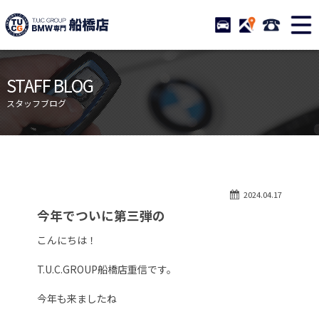
TUCグループ BMW専門 船橋
STOCK
ACCESS
047-460-
ニュース
在庫リスト
STAFF BLOG
目玉車両一覧
店舗紹介
スタッフブログ
保証＆サービス
アクセスマップ
全国納車
お問い合わせ
特別作業について
オーダーサービス
2024.04.17
買取無料査定
自動車保険
今年でついに第三弾の
TUCとは？
リクルート
こんにちは！
納車blog
スタッフblog
T.U.C.GROUP船橋店重信です。
会社概要
今年も来ましたね