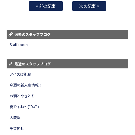
前の記事
次の記事
過去のスタッフブログ
Staff room
最近のスタッフブログ
アイスは別腹
今週の新入庫情報！
お酒とやきとり
夏ですね～(*’ω’*)
大慶園
千葉神社