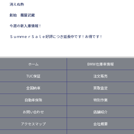
消えぬ熱
創始 麺屋武蔵
今週の新入庫情報！
ＳｕｍｍｅｒＳａｌｅ好評につき延長中です！お得です！
ホーム
BMW在庫車情報
TUC保証
注文販売
全国納車
買取査定
自動車保険
特別作業
お問い合わせ
店舗紹介
アクセスマップ
会社概要