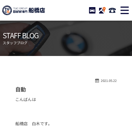
TUCグループ BMW専門 船橋
STOCK
ACCESS
047-460-
ニュース
在庫リスト
STAFF BLOG
目玉車両一覧
店舗紹介
スタッフブログ
保証＆サービス
アクセスマップ
全国納車
お問い合わせ
特別作業について
オーダーサービス
2021.05.22
買取無料査定
自動車保険
自動
TUCとは？
リクルート
こんばんは
納車blog
スタッフblog
会社概要
船橋店 白木です。