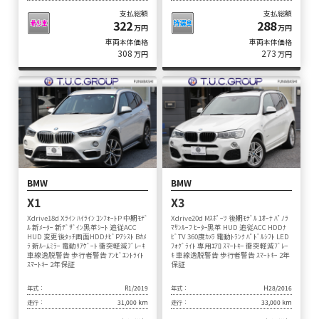
支払総額
支払総額
322
288
万円
万円
車両本体価格
車両本体価格
308
273
万円
万円
BMW
BMW
X1
X3
Xdrive18d Xﾗｲﾝ ﾊｲﾗｲﾝ ｺﾝﾌｫｰﾄP 中期ﾓﾃﾞ
Xdrive20d Mｽﾎﾟｰﾂ 後期ﾓﾃﾞﾙ 1ｵｰﾅ ﾊﾟﾉﾗ
ﾙ 新ﾒｰﾀｰ 新ﾃﾞｻﾞｲﾝ黒革ｼｰﾄ 追従ACC
ﾏｻﾝﾙｰﾌ ﾋｰﾀｰ黒革 HUD 追従ACC HDDﾅ
HUD 変更後ﾀｯﾁ画面HDDﾅﾋﾞPｱｼｽﾄ Bｶﾒ
ﾋﾞTV 360度ｶﾒﾗ 電動ﾄﾗﾝｸ ﾊﾟﾄﾞﾙｼﾌﾄ LED
ﾗ 新ﾙｰﾑﾐﾗｰ 電動ﾘｱｹﾞｰﾄ 衝突軽減ﾌﾞﾚｰｷ
ﾌｫｸﾞﾗｲﾄ 専用ｴｱﾛ ｽﾏｰﾄｷｰ 衝突軽減ﾌﾞﾚｰ
車線逸脱警告 歩行者警告 ｱﾝﾋﾞｴﾝﾄﾗｲﾄ
ｷ 車線逸脱警告 歩行者警告 ｽﾏｰﾄｷｰ 2年
ｽﾏｰﾄｷｰ 2年保証
保証
年式：
R1/2019
年式：
H28/2016
走行：
31,000 km
走行：
33,000 km