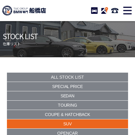
TUCグループ BMW専門 船橋
STOCK
ACCESS
047-460-
ニュース
在庫リスト
STOCK LIST
目玉車両一覧
店舗紹介
在庫リスト
保証＆サービス
アクセスマップ
全国納車
お問い合わせ
特別作業について
オーダーサービス
ALL STOCK LIST
買取無料査定
自動車保険
SPECIAL PRICE
SEDAN
TUCとは？
リクルート
TOURING
納車blog
スタッフblog
COUPE & HATCHBACK
会社概要
SUV
OPENCAR