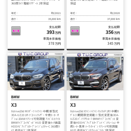
360度ｶﾒﾗ 電動ﾘｱｹﾞｰﾄ 2年保証
保証
年式：
R3/2021
年式：
R2/2020
走行：
35,000 km
走行：
37,000 km
支払総額
支払総額
393
356
万円
万円
車両本体価格
車両本体価格
378
345
万円
万円
BMW
BMW
X3
X3
Xdrive20d Mｽﾎﾟｰﾂ ﾊｲﾗｲﾝ 中期 新型式
Xdrive20d Xﾗｲﾝ ﾊｲﾗｲﾝ ｾﾚｸﾄP 1ｵﾅ 中期ﾓ
3DA-UZ20 1ｵｰﾅ ｺﾆｬｯｸﾚｻﾞｰ 全席ﾋｰﾀｰ ｵ
ﾃﾞﾙ☆期間限定掲載☆ 型式変更後3DA-
ﾌﾟｼｮﾝ20AW ﾘｱｼｰﾄ可倒調整 ｱﾝﾋﾞｴﾝﾄﾗｲﾄ
UZ20 ﾊﾟﾉﾗﾏｻﾝﾙｰﾌ BMWﾗｲﾌﾞｺｯｸﾋﾟｯﾄ 変
BMWﾗｲﾌﾞｺｯｸﾋﾟｯﾄﾞHUD 変更後ﾀｯﾁ画面
更後HDDﾅﾋﾞｱｯﾌﾟﾙｶｰﾌﾟﾚｲ ﾍﾞﾝﾁﾚｰｼｮﾝ 全
HDDﾅﾋﾞｱｯﾌﾟﾙｶｰﾌﾟﾚｲ ｼﾞｪｽﾁｬｰC 360度ｶ
席ﾋｰﾀｰ黒革 ﾊｰﾏﾝｶｰﾄﾞﾝ ﾘｱｼｰﾄ可倒調整
ﾒﾗ 追従ACC 2年保証
HUD 追従ACC LEDﾍｯﾄﾞﾗｲﾄ 2年保証