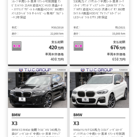
ﾝﾙｰﾌ 全席ﾋｰﾀｰ黒革 ﾘｱｼｰﾄ可倒調整 ｱﾝ
530馬力 ﾊﾟﾉﾗﾏｻﾝﾙｰﾌ 全席ﾋｰﾀｰ黒革 ﾊｰﾏ
ﾋﾞｴﾝﾄﾗｲﾄ 21AW 追従ACC HUD 液晶ﾒｰﾀ
ﾝｶｰﾄﾞﾝｻｳﾝﾄﾞﾃﾞｨｽﾌﾟﾚｲｷｰ 22AW ｱﾀﾞﾌﾟﾃｨ
ｰ ｽﾃｱﾘﾝｸﾞｻﾎﾟｰﾄ ﾀｯﾁ画面HDDﾅﾋﾞ360度ｶ
ﾌﾞMｻｽ 追従ACC HUD 渋滞ﾊﾝｽﾞｵﾌ 360度
ﾒﾗ LEDﾍｯﾄﾞﾗｲﾄ ｵｰﾄﾊｲﾋﾞｰﾑ 専用ﾃﾞﾌ&ﾌﾞﾚ
ｶﾒﾗ ﾀｯﾁ画面HDDﾅﾋﾞTV ｱｯﾌﾟﾙｶｰﾌﾟﾚｲ
ｰｷ 2年保証
LEDﾍｯﾄﾞﾗｲﾄ ｴｱｻｽ 2年保証
年式：
H30/2018
年式：
R3/2021
走行：
22,000 km
走行：
33,000 km
支払総額
支払総額
420
676
万円
万円
車両本体価格
車両本体価格
408
658
万円
万円
BMW
BMW
X3
X3
BMW X3 M40d 後期 ﾏｲﾙﾄﾞHV 340馬力
M40d ｾﾚｸﾄP 326馬力 3.0Lﾃﾞｨｰｾﾞﾙﾀｰﾎﾞ
直6ﾃﾞｨｰｾﾞﾙﾀｰﾎﾞ全席ﾋｰﾀｰ茶革 ｱｸﾃｨﾌﾞ
ﾊﾟﾉﾗﾏｻﾝﾙｰﾌ 全席ﾋｰﾀｰ黒革 ﾘｱｼｰﾄ可倒調