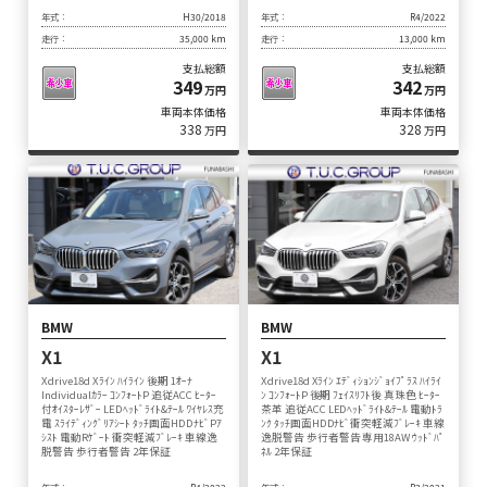
年式：
H30/2018
年式：
R4/2022
走行：
35,000 km
走行：
13,000 km
支払総額
支払総額
349
342
万円
万円
車両本体価格
車両本体価格
338
328
万円
万円
BMW
BMW
X1
X1
Xdrive18d Xﾗｲﾝ ﾊｲﾗｲﾝ 後期 1ｵｰﾅ
Xdrive18d Xﾗｲﾝ ｴﾃﾞｨｼｮﾝｼﾞｮｲﾌﾟﾗｽ ﾊｲﾗｲ
Individualｶﾗｰ ｺﾝﾌｫｰﾄP 追従ACC ﾋｰﾀｰ
ﾝ ｺﾝﾌｫｰﾄP 後期 ﾌｪｲｽﾘﾌﾄ後 真珠色 ﾋｰﾀｰ
付ｵｲｽﾀｰﾚｻﾞｰ LEDﾍｯﾄﾞﾗｲﾄ&ﾃｰﾙ ﾜｲﾔﾚｽ充
茶革 追従ACC LEDﾍｯﾄﾞﾗｲﾄ&ﾃｰﾙ 電動ﾄﾗ
電 ｽﾗｲﾃﾞｨﾝｸﾞﾘｱｼｰﾄ ﾀｯﾁ画面HDDﾅﾋﾞPｱ
ﾝｸ ﾀｯﾁ画面HDDﾅﾋﾞ衝突軽減ﾌﾞﾚｰｷ 車線
ｼｽﾄ 電動Rｹﾞｰﾄ 衝突軽減ﾌﾞﾚｰｷ 車線逸
逸脱警告 歩行者警告 専用18AW ｳｯﾄﾞﾊﾟ
脱警告 歩行者警告 2年保証
ﾈﾙ 2年保証