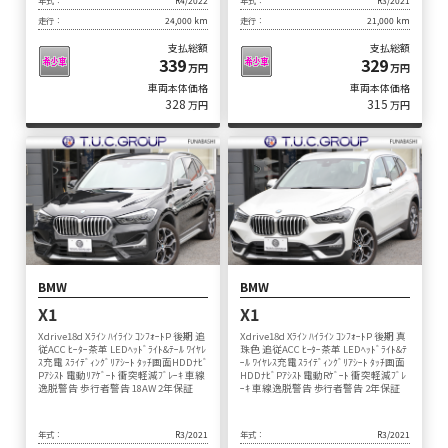
年式：
R4/2022
年式：
R3/2021
走行：
24,000 km
走行：
21,000 km
支払総額
支払総額
339
329
万円
万円
車両本体価格
車両本体価格
328
315
万円
万円
BMW
BMW
X1
X1
Xdrive18d Xﾗｲﾝ ﾊｲﾗｲﾝ ｺﾝﾌｫｰﾄP 後期 追
Xdrive18d Xﾗｲﾝ ﾊｲﾗｲﾝ ｺﾝﾌｫｰﾄP 後期 真
従ACC ﾋｰﾀｰ茶革 LEDﾍｯﾄﾞﾗｲﾄ&ﾃｰﾙ ﾜｲﾔﾚ
珠色 追従ACC ﾋｰﾀｰ茶革 LEDﾍｯﾄﾞﾗｲﾄ&ﾃ
ｽ充電 ｽﾗｲﾃﾞｨﾝｸﾞﾘｱｼｰﾄ ﾀｯﾁ画面HDDﾅﾋﾞ
ｰﾙ ﾜｲﾔﾚｽ充電 ｽﾗｲﾃﾞｨﾝｸﾞﾘｱｼｰﾄ ﾀｯﾁ画面
Pｱｼｽﾄ 電動ﾘｱｹﾞｰﾄ 衝突軽減ﾌﾞﾚｰｷ 車線
HDDﾅﾋﾞPｱｼｽﾄ 電動Rｹﾞｰﾄ 衝突軽減ﾌﾞﾚ
逸脱警告 歩行者警告 18AW 2年保証
ｰｷ 車線逸脱警告 歩行者警告 2年保証
年式：
R3/2021
年式：
R3/2021