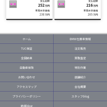
支払総額
支払総額
252
216
万円
万円
車両本体価格
車両本体価格
238
205
万円
万円
ホーム
BMW在庫車情報
TUC保証
注文販売
全国納車
買取査定
自動車保険
特別作業
お問い合わせ
店舗紹介
アクセスマップ
会社概要
プライバシーポリシー
スタッフblog
納車blog