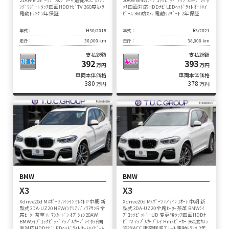
21AW Mｽﾎﾟｰﾂﾃﾞﾌ&ﾌﾞﾚｰｷ 追従ACC ｽﾃｱﾘ
20AW BMWﾗｲﾌﾞｺｯｸﾋﾟｯﾄﾞｱｯﾌﾟﾙｶｰﾌﾟﾚｲ ﾀ
ﾝｸﾞｻﾎﾟｰﾄ ﾀｯﾁ画面HDDﾅﾋﾞTV 360度ｶﾒﾗ
ｯﾁ画面対応HDDﾅﾋﾞLEDﾍｯﾄﾞﾗｲﾄ ｵｰﾄﾊｲ
電動ﾄﾗﾝｸ 2年保証
ﾋﾞｰﾑ 360度ｶﾒﾗ 電動ﾘｱｹﾞｰﾄ 2年保証
年式：
H30/2018
年式：
R3/2021
走行：
36,000 km
走行：
38,000 km
支払総額
支払総額
392
393
万円
万円
車両本体価格
車両本体価格
380
378
万円
万円
BMW
BMW
X3
X3
Xdrive20d Mｽﾎﾟｰﾂ ﾊｲﾗｲﾝ ｾﾚｸﾄP 中期 新
Xdrive20d Mｽﾎﾟｰﾂ ﾊｲﾗｲﾝ 1ｵｰﾅ 中期 新
型式3DA-UZ20 NEWｲﾝﾃﾘｱ ﾊﾟﾉﾗﾏｻﾝR 全
型式3DA-UZ20 全席ﾋｰﾀｰ茶革 BMWﾗｲ
席ﾋｰﾀｰ茶革 ﾊｰﾏﾝｶｰﾄﾞﾝ ｵﾌﾟｼｮﾝ20AW
ﾌﾞｺｯｸﾋﾟｯﾄﾞHUD 変更後ﾀｯﾁ画面HDDﾅ
BMWﾗｲﾌﾞｺｯｸﾋﾟｯﾄﾞｱｯﾌﾟﾙｶｰﾌﾟﾚｲ ﾀｯﾁ画
ﾋﾞTV ｱｯﾌﾟﾙｶｰﾌﾟﾚｲ Hifiｽﾋﾟｰｶｰ 360度ｶﾒﾗ
面対応HDDﾅﾋﾞLEDﾍｯﾄﾞﾗｲﾄ ｵｰﾄﾊｲﾋﾞｰﾑ
追従ACC 衝突軽減ﾌﾞﾚｰｷ 電動ﾄﾗﾝｸ 2年