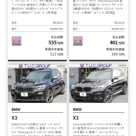
ﾍﾞﾝﾁﾚｰｼｮﾝ ｱﾀﾞﾌﾟﾃｨﾌﾞMｻｽ 専用ﾃﾞﾌ Msp
整 ﾊｰﾏﾝｶｰﾄﾞﾝｻｳﾝﾄﾞindividual21AW 追
ﾌﾞﾚｰｷ HUD 追従ACC 渋滞ﾊﾝｽﾞｵﾌ ﾀｯﾁ画
従ACC HUD 液晶ﾒｰﾀｰ ｽﾃｱﾘﾝｸﾞｻﾎﾟｰﾄ ﾀｯ
面HDDﾅﾋﾞ360度ｶﾒﾗ LEDﾍｯﾄﾞﾗｲﾄ ｱｯﾌﾟﾙ
ﾁ画面HDDﾅﾋﾞ360度ｶﾒﾗ LEDﾍｯﾄﾞﾗｲﾄ ｵｰ
ｶｰﾌﾟﾚｲ BMWﾗｲﾌﾞｺｯｸﾋﾟｯﾄﾞ2年保証
ﾄﾊｲﾋﾞｰﾑ 専用ﾃﾞﾌ&ﾌﾞﾚｰｷ 2年保証
年式：
R4/2022
年式：
R1/2019
走行：
38,000 km
走行：
36,000 km
支払総額
支払総額
535
401
万円
万円
車両本体価格
車両本体価格
523
390
万円
万円
BMW
BMW
X3
X3
M40d ｾﾚｸﾄP 326馬力 3.0Lﾃﾞｨｰｾﾞﾙﾀｰﾎﾞ
Xdrive20d Mｽﾎﾟｰﾂ ﾊｲﾗｲﾝ ｾﾚｸﾄP 中期 1
ﾊﾟﾉﾗﾏｻﾝﾙｰﾌ 全席ﾋｰﾀｰ黒革 ﾊｰﾏﾝｶｰﾄﾞﾝｻﾗ
ｵ-ﾅ 新型式3DA-UZ20 NEWｲﾝﾃﾘｱ ﾊﾟﾉﾗﾏｻ
ｳﾝﾄﾞ3Ddesignｶｰﾎﾞﾝｽﾎﾟｲﾗｰ HUD 専用
ﾝR 全席ﾋｰﾀｰ黒革 ﾍﾞﾝﾁﾚｰｼｮﾝ ｵﾌﾟｼｮﾝ