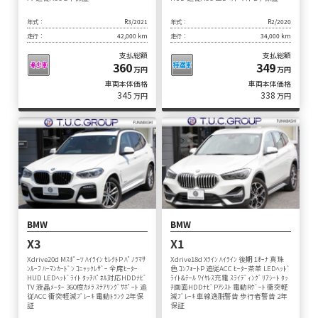
年式：
R3/2021
年式：
R2/2020
走行：
42,000 km
走行：
34,000 km
支払総額
支払総額
360
349
万円
万円
車両本体価格
車両本体価格
345
338
万円
万円
BMW
BMW
X3
X1
Xdrive20d Mｽﾎﾟｰﾂ ﾊｲﾗｲﾝ ｾﾚｸﾄP ﾊﾟﾉﾗﾏｻ
Xdrive18d Xﾗｲﾝ ﾊｲﾗｲﾝ 後期 1ｵｰﾅ 真珠
ﾝﾙｰﾌ ﾊｰﾏﾝｶｰﾄﾞﾝ ｺﾆｬｯｸﾚｻﾞｰ 全席ﾋｰﾀｰ
色 ｺﾝﾌｫｰﾄP 追従ACC ﾋｰﾀｰ茶革 LEDﾍｯﾄﾞ
HUD LEDﾍｯﾄﾞﾗｲﾄ ﾀｯﾁﾊﾟﾈﾙ対応HDDﾅﾋﾞ
ﾗｲﾄ&ﾃｰﾙ ﾜｲﾔﾚｽ充電 ｽﾗｲﾃﾞｨﾝｸﾞﾘｱｼｰﾄ ﾀｯ
TV 液晶ﾒｰﾀｰ 360度ｶﾒﾗ ｽﾃｱﾘﾝｸﾞｻﾎﾟｰﾄ 追
ﾁ画面HDDﾅﾋﾞPｱｼｽﾄ 電動Rｹﾞｰﾄ 衝突軽
従ACC 衝突軽減ﾌﾞﾚｰｷ 電動ﾄﾗﾝｸ 2年保
減ﾌﾞﾚｰｷ 車線逸脱警告 歩行者警告 2年
証
保証