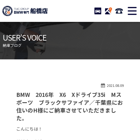
TUCグループ BMW専門 船橋
STOCK
ACCESS
047-460-
ニュース
在庫リスト
USER'S VOICE
目玉車両一覧
店舗紹介
納車ブログ
保証＆サービス
アクセスマップ
全国納車
お問い合わせ
特別作業について
オーダーサービス
2021.08.09
買取無料査定
自動車保険
BMW 2016年 X6 Xドライブ35i Mス
TUCとは？
リクルート
ポーツ ブラックサファイア／千葉県にお
住いのH様にご納車させていただきまし
納車blog
スタッフblog
た。
会社概要
こんにちは！