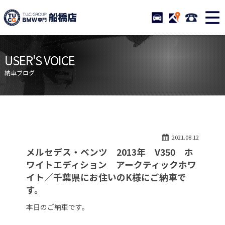
TUCグループ BMW専門 船橋
STOCK
ACCESS
047-460-
ニュース
在庫リスト
USER'S VOICE
目玉車両一覧
店舗紹介
納車ブログ
保証＆サービス
アクセスマップ
全国納車
お問い合わせ
特別作業について
オーダーサービス
2021.08.12
買取無料査定
自動車保険
メルセデス・ベンツ 2013年 V350 ホ
TUCとは？
リクルート
ワイトエディション アークティックホワ
イト／千葉県にお住いのK様にご納車で
納車blog
スタッフblog
す。
会社概要
本日のご納車です。